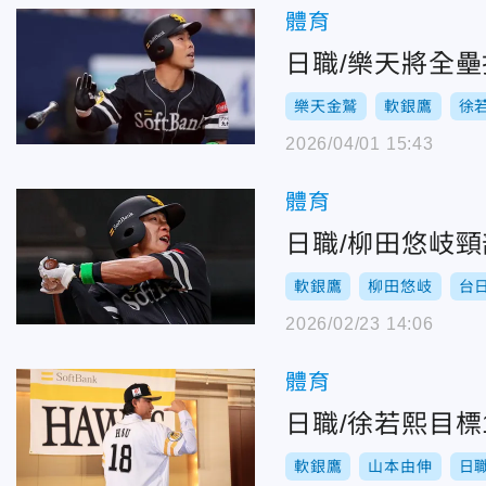
體育
日職/樂天將全
樂天金鷲
軟銀鷹
徐
2026/04/01 15:43
體育
日職/柳田悠岐
軟銀鷹
柳田悠岐
台
2026/02/23 14:06
體育
日職/徐若熙目
軟銀鷹
山本由伸
日