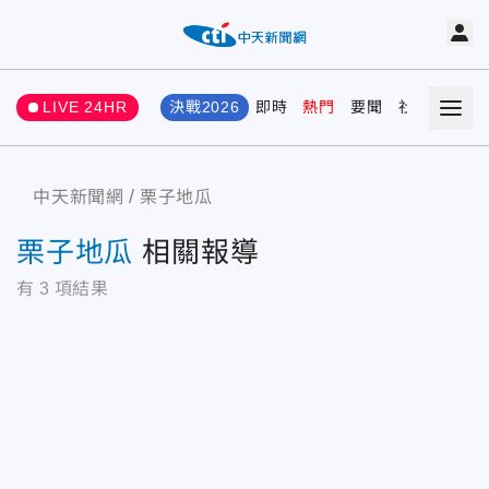
LIVE 24HR
決戰2026
即時
熱門
要聞
社會
娛樂
中天新聞網
栗子地瓜
栗子地瓜
相關報導
有
3
項結果