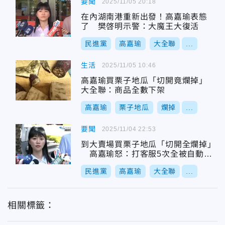
要聞
2025/11/05 20:18
在內湖南港重新出發！高嘉瑜表態
了 樊啓明示警：大魔王大復活
民進黨
高嘉瑜
大全聯
...
生活
2025/11/05 10:46
高嘉瑜買栗子地瓜「切開竟爛掉」
大全聯：商品全數下架
高嘉瑜
栗子地瓜
爛掉
...
要聞
2025/11/04 22:53
到大賣場買栗子地瓜「切開全爛掉」
高嘉瑜怒：打客服5次全被自動掛
斷
民進黨
高嘉瑜
大全聯
...
相關標籤：