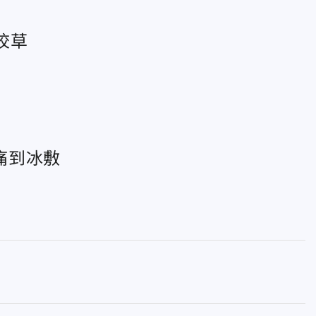
校草
痛到冰敷