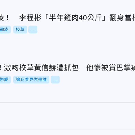
凌！ 李程彬「半年鏟肉40公斤」翻身當
霸凌
校草
...
！激吻校草黃信赫遭抓包 他慘被賞巴掌
戀愛
讓我看見你是誰
...