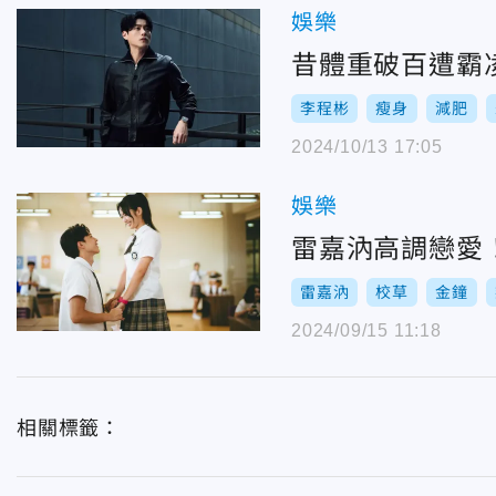
娛樂
昔體重破百遭霸
李程彬
瘦身
減肥
2024/10/13 17:05
娛樂
雷嘉汭高調戀愛
雷嘉汭
校草
金鐘
2024/09/15 11:18
相關標籤：