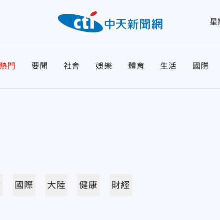
星
熱門
要聞
社會
娛樂
體育
生活
國際
活
國際
大陸
健康
財經