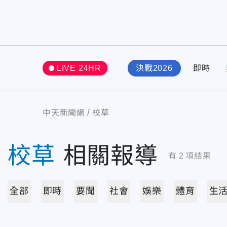
LIVE 24HR
決戰2026
即時
中天新聞網
校草
校草
相關報導
有
2
項結果
全部
即時
要聞
社會
娛樂
體育
生