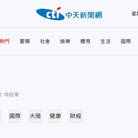
星
熱門
要聞
社會
娛樂
體育
生活
國際
1
項結果
活
國際
大陸
健康
財經