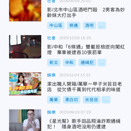
社會
2026/05/08 20:01
影/北市中山區酒吧鬥毆 2男客為妙
齡妹大打出手
中山區
條通
酒吧
...
社會
2025/12/28 16:20
影/中和「6條通」雙載拒檢逆向闖紅
燈 棄車被逮吞10張罰單
新北
中和
通緝犯
...
娛樂
2025/11/24 15:32
潔出職人開箱/萬華一甲子米苔目老
店 從欠債千萬到代代相承的味道
萬華
黑白切
米苔目
...
娛樂
2025/09/19 07:33
《星光幫》歌手田品翔淪詐欺通緝
犯！ 隱身酒吧沒用仍遭逮