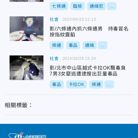
七條通
臨檢
通緝犯
...
社會
2025/04/23 22:13
影/六條通內抓六條通男 持毒冒名
按指紋露餡
條通
毒品
通緝
...
社會
2024/10/28 15:24
影/北市中山區越式卡拉OK飄毒臭
7男3女竄逃遭逮搜出巨量毒品
毒品
卡拉OK
條通
...
相關標籤：