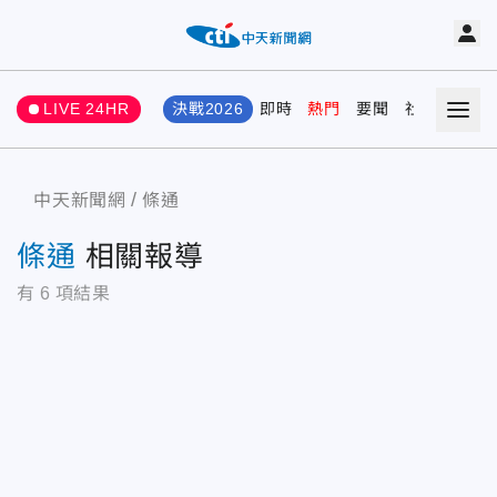
LIVE 24HR
決戰2026
即時
熱門
要聞
社會
娛樂
中天新聞網
條通
條通
相關報導
有
6
項結果