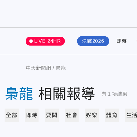
LIVE 24HR
決戰2026
即時
中天新聞網
梟龍
梟龍
相關報導
有
1
項結果
全部
即時
要聞
社會
娛樂
體育
生