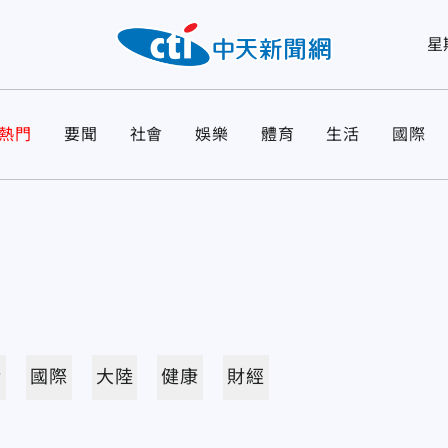
星
熱門
要聞
社會
娛樂
體育
生活
國際
活
國際
大陸
健康
財經