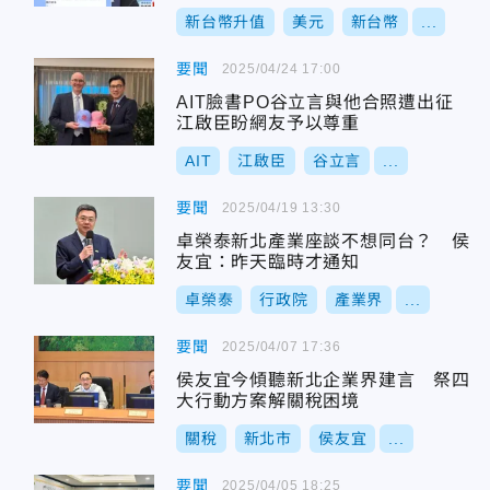
新台幣升值
美元
新台幣
...
要聞
2025/04/24 17:00
AIT臉書PO谷立言與他合照遭出征
江啟臣盼網友予以尊重
AIT
江啟臣
谷立言
...
要聞
2025/04/19 13:30
卓榮泰新北產業座談不想同台？ 侯
友宜：昨天臨時才通知
卓榮泰
行政院
產業界
...
要聞
2025/04/07 17:36
侯友宜今傾聽新北企業界建言 祭四
大行動方案解關稅困境
關稅
新北市
侯友宜
...
要聞
2025/04/05 18:25