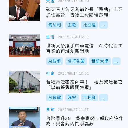
大陸
2026/07/16 16:20
破天荒！匈牙利前外長「跳槽」比亞
迪任高管 曾獲王毅贈慢跑鞋
匈牙利
王毅
比亞迪
...
生活
2025/11/14 16:58
世新大學攜手中華電信 AI時代百工
百業的跨域創新對話
AI技術
各行各業
世新大學
...
社會
2025/08/14 10:01
台積電洩密案內幕！ 校友驚吐長官
「以前睜隻眼閉隻眼」
台積電
洩密
工程師
...
要聞
2025/06/27 11:57
台幣暴升28 吳宗憲怒：賴政府沒作
為，只會對內鬥爭耍狠