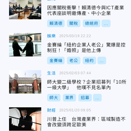
因應關稅衝擊！賴清德今與ICT產業
代表座談明邀傳產、中小企業
賴清德
關稅
總統府
...
娛樂
2025/03/19 22:22
金賽綸「紐約企業人老公」驚爆是控
制狂！「婚照」是他上傳
金賽綸
老公
紐約
...
生活
2025/02/03 07:44
師大變二級學校？企業招募列「10所
一級大學」 他嘆不見名單內
師大
業界
招募
...
財經
2025/01/20 09:05
川普上任 台灣產業界：區域製造不
會改變須跨足歐美