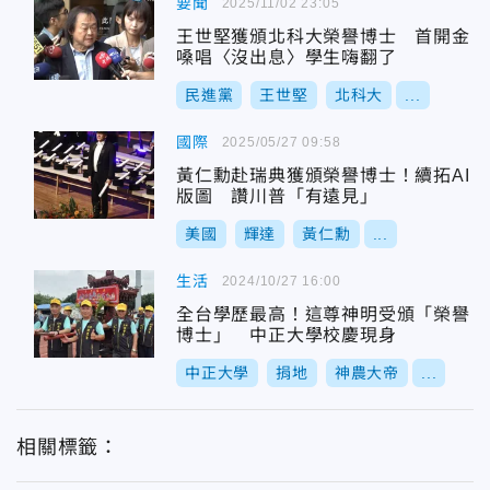
要聞
2025/11/02 23:05
王世堅獲頒北科大榮譽博士 首開金
嗓唱〈沒出息〉學生嗨翻了
民進黨
王世堅
北科大
...
國際
2025/05/27 09:58
黃仁勳赴瑞典獲頒榮譽博士！續拓AI
版圖 讚川普「有遠見」
美國
輝達
黃仁勳
...
生活
2024/10/27 16:00
全台學歷最高！這尊神明受頒「榮譽
博士」 中正大學校慶現身
中正大學
捐地
神農大帝
...
相關標籤：