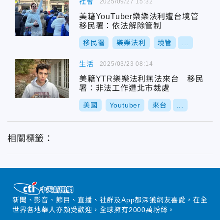
社會
2025/09/27 15:32
美籍YouTuber樂樂法利遭台境管
移民署：依法解除管制
移民署
樂樂法利
境管
...
生活
2025/03/23 08:14
美籍YTR樂樂法利無法來台 移民
署：非法工作遭北市裁處
美國
Youtuber
來台
...
相關標籤：
新聞、影音、節目、直播、社群及App都深獲網友喜愛，在全
世界各地華人亦頗受歡迎，全球擁有2000萬粉絲。