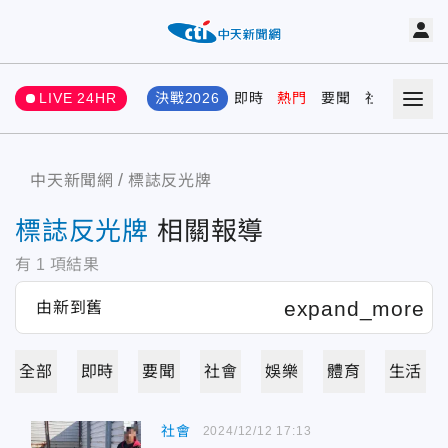
LIVE 24HR
決戰2026
即時
熱門
要聞
社會
娛樂
中天新聞網
標誌反光牌
標誌反光牌
相關報導
有
1
項結果
全部
即時
要聞
社會
娛樂
體育
生活
社會
2024/12/12 17:13