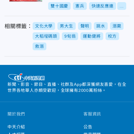
雙十國慶
憲兵
快速反應連
...
相關標籤：
文化大學
男大生
聲明
跳水
溺斃
大稻埕碼頭
9旬翁
運動健將
校方
救溺
新聞、影音、節目、直播、社群及App都深獲網友喜愛，在全
世界各地華人亦頗受歡迎，全球擁有2000萬粉絲。
關於我們
客服資訊
中天介紹
公告