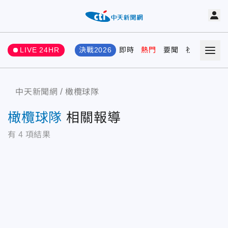
LIVE 24HR
決戰2026
即時
熱門
要聞
社會
娛樂
中天新聞網
橄欖球隊
橄欖球隊
相關報導
有
4
項結果