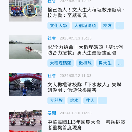
社會
2026/05/14 12:15
捨己為人！文大生大稻埕救溺斷魂、
校方慟：至感敬佩
文化大學
大稻埕碼頭
校方
...
社會
2026/05/13 15:15
影/全力搶命！大稻埕碼頭「雙北消
防合力搜救」男大生最新畫面曝
大稻埕碼頭
橄欖球
男大生
...
社會
2026/05/12 11:33
文大橄欖球校隊「下水救人」失聯
姐淚崩：他游泳很厲害
大稻埕
跳水
救人
...
要聞
2024/10/10 14:38
中華民國113年國慶大會 憲兵挑戰
者重機首度現身