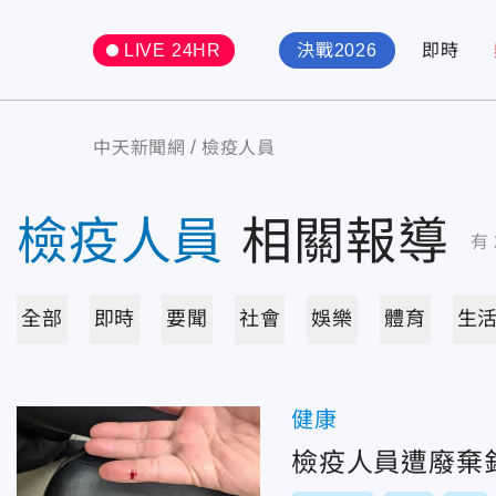
LIVE 24HR
決戰2026
即時
中天新聞網
檢疫人員
檢疫人員
相關報導
有
全部
即時
要聞
社會
娛樂
體育
生
健康
檢疫人員遭廢棄