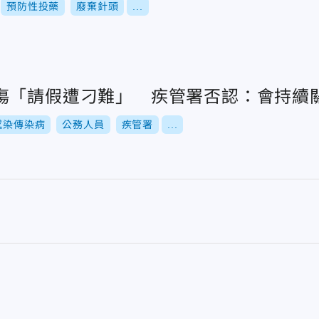
預防性投藥
廢棄針頭
...
傷「請假遭刁難」 疾管署否認：會持續
感染傳染病
公務人員
疾管署
...