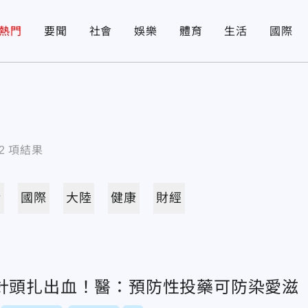
熱門
要聞
社會
娛樂
體育
生活
國際
2
項結果
活
國際
大陸
健康
財經
針頭扎出血！醫：預防性投藥可防染愛滋