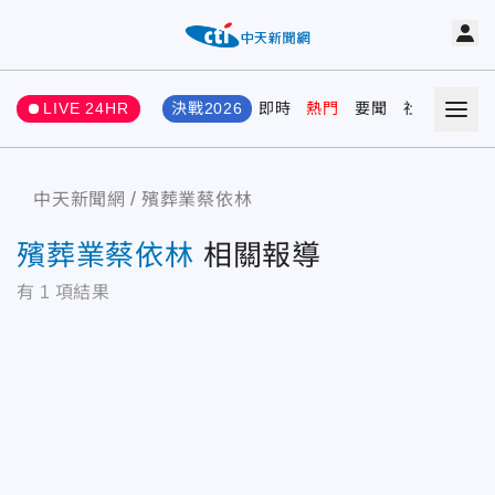
LIVE 24HR
決戰2026
即時
熱門
要聞
社會
娛樂
中天新聞網
殯葬業蔡依林
殯葬業蔡依林
相關報導
有
1
項結果