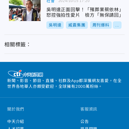
社會
2024/10/15 17:20
吳明達正面回擊！「殯葬業蔡依林」
怒控強拍性愛片 檢方「無保請回」
吳明達
威震集團
周刊爆料
...
相關標籤：
新聞、影音、節目、直播、社群及App都深獲網友喜愛，在全
世界各地華人亦頗受歡迎，全球擁有2000萬粉絲。
關於我們
客服資訊
中天介紹
公告