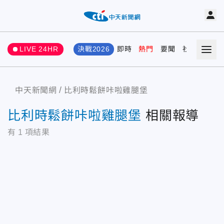
LIVE 24HR
決戰2026
即時
熱門
要聞
社會
娛樂
中天新聞網
比利時鬆餅咔啦雞腿堡
比利時鬆餅咔啦雞腿堡
相關報導
有
1
項結果