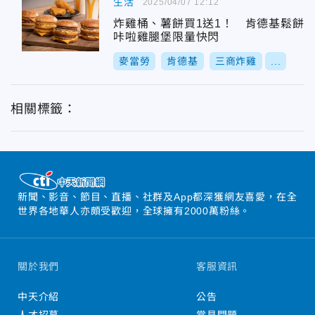
生活
2025/04/07 12:12
炸雞桶、薯餅買1送1！ 肯德基鬆餅
咔啦雞腿堡限量快閃
麥當勞
肯德基
三商炸雞
...
相關標籤：
新聞、影音、節目、直播、社群及App都深獲網友喜愛，在全
世界各地華人亦頗受歡迎，全球擁有2000萬粉絲。
關於我們
客服資訊
中天介紹
公告