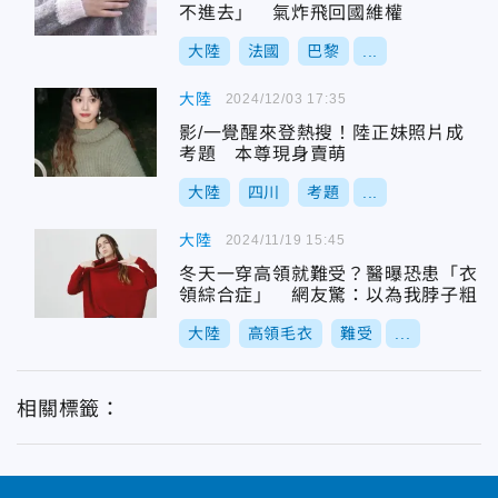
不進去」 氣炸飛回國維權
大陸
法國
巴黎
...
大陸
2024/12/03 17:35
影/一覺醒來登熱搜！陸正妹照片成
考題 本尊現身賣萌
大陸
四川
考題
...
大陸
2024/11/19 15:45
冬天一穿高領就難受？醫曝恐患「衣
領綜合症」 網友驚：以為我脖子粗
大陸
高領毛衣
難受
...
相關標籤：