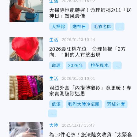
生活
2026/02/01 16:02
大掃除也能轉運！命理師揭2/11「送
神日」效果最佳
大掃除
送神日
毛衣老師
...
生活
2026/01/23 10:44
2026最旺桃花位 命理師揭「2方
向」：對的人有望出現
命理
2026年
桃花風水
...
生活
2026/01/03 10:01
羽絨外套「內搭薄襯衫」竟更暖！專
家實測破除迷思
低溫
強烈大陸冷氣團
羽絨外套
...
大陸
2025/11/17 15:47
為10件毛衣！旅法陸女收貨「太緊套