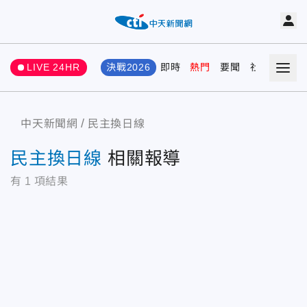
LIVE 24HR
決戰2026
即時
熱門
要聞
社會
娛樂
中天新聞網
民主換日線
民主換日線
相關報導
有
1
項結果