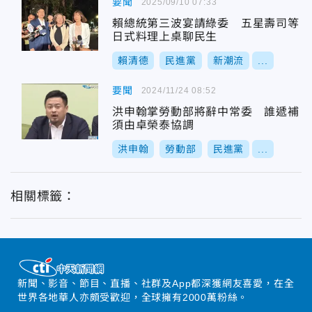
要聞
2025/09/10 07:33
賴總統第三波宴請綠委 五星壽司等
日式料理上桌聊民生
賴清德
民進黨
新潮流
...
要聞
2024/11/24 08:52
洪申翰掌勞動部將辭中常委 誰遞補
須由卓榮泰協調
洪申翰
勞動部
民進黨
...
相關標籤：
新聞、影音、節目、直播、社群及App都深獲網友喜愛，在全
世界各地華人亦頗受歡迎，全球擁有2000萬粉絲。