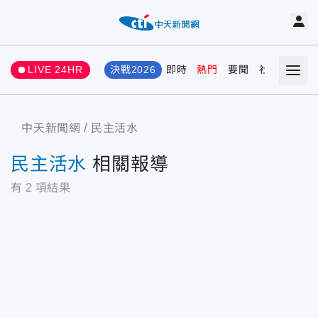
LIVE 24HR
決戰2026
即時
熱門
要聞
社會
娛樂
中天新聞網
民主活水
民主活水
相關報導
有
2
項結果