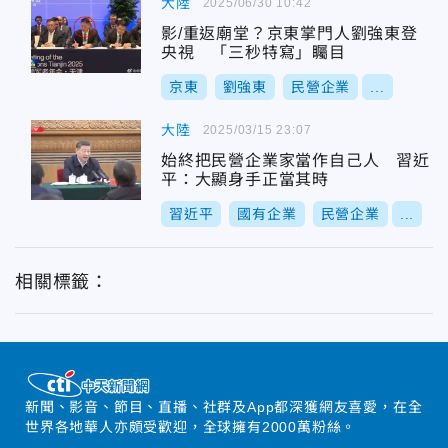
大陸
2025/06/30 10:42
影/重返廟堂？京東掌門人劉強東登
央視 「三秒特寫」矚目
京東
劉強東
民營企業
...
大陸
2025/03/15 23:07
始終把民營企業家當作自己人 習近
平：大顯身手正當其時
習近平
國有企業
民營企業
...
相關標籤：
新聞、影音、節目、直播、社群及App都深獲網友喜愛，在全
世界各地華人亦頗受歡迎，全球擁有2000萬粉絲。