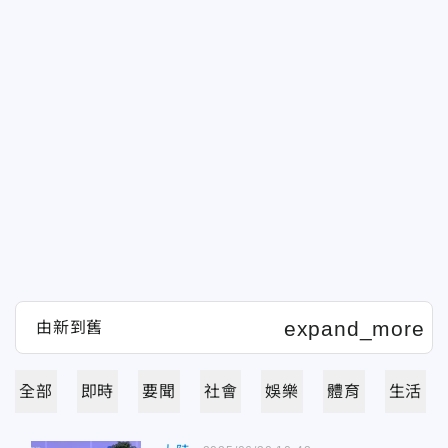
全部
即時
要聞
社會
娛樂
體育
生活