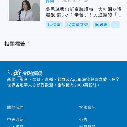
要聞
2025/10/01 22:38
吳思瑤秀出新桌牌超嗨 大批網友灌
爆狠潑冷水：辛苦了！民進黨的「敗
票超人」
民進黨
民進黨立委
吳思瑤
...
相關標籤：
新聞、影音、節目、直播、社群及App都深獲網友喜愛，在全
世界各地華人亦頗受歡迎，全球擁有2000萬粉絲。
關於我們
客服資訊
中天介紹
公告