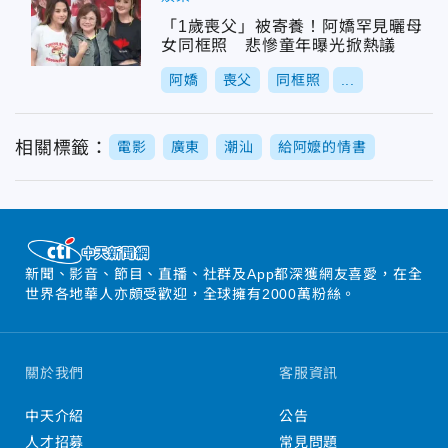
「1歲喪父」被寄養！阿嬌罕見曬母
女同框照 悲慘童年曝光掀熱議
阿嬌
喪父
同框照
...
相關標籤：
電影
廣東
潮汕
給阿嬤的情書
新聞、影音、節目、直播、社群及App都深獲網友喜愛，在全
世界各地華人亦頗受歡迎，全球擁有2000萬粉絲。
關於我們
客服資訊
中天介紹
公告
人才招募
常見問題