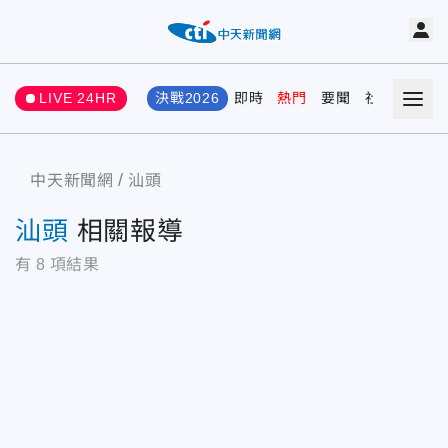
LIVE 24HR
決戰2026
即時
熱門
要聞
社會
娛樂
中天新聞網
汕頭
汕頭
相關報導
有
8
項結果