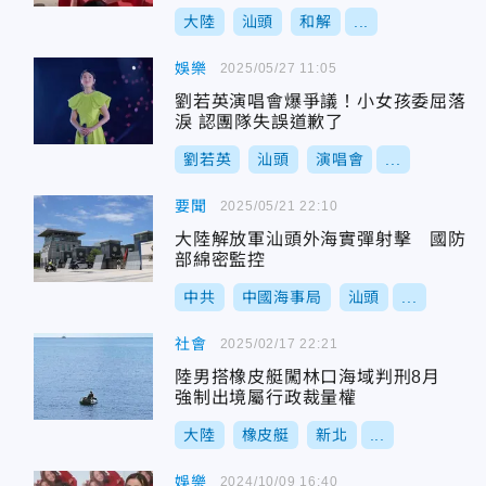
大陸
汕頭
和解
...
娛樂
2025/05/27 11:05
劉若英演唱會爆爭議！小女孩委屈落
淚 認團隊失誤道歉了
劉若英
汕頭
演唱會
...
要聞
2025/05/21 22:10
大陸解放軍汕頭外海實彈射擊 國防
部綿密監控
中共
中國海事局
汕頭
...
社會
2025/02/17 22:21
陸男搭橡皮艇闖林口海域判刑8月
強制出境屬行政裁量權
大陸
橡皮艇
新北
...
娛樂
2024/10/09 16:40