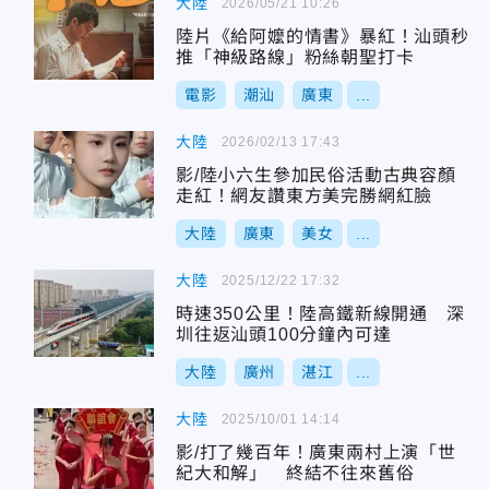
大陸
2026/05/21 10:26
陸片《給阿嬤的情書》暴紅！汕頭秒
推「神級路線」粉絲朝聖打卡
電影
潮汕
廣東
...
大陸
2026/02/13 17:43
影/陸小六生參加民俗活動古典容顏
走紅！網友讚東方美完勝網紅臉
大陸
廣東
美女
...
大陸
2025/12/22 17:32
時速350公里！陸高鐵新線開通 深
圳往返汕頭100分鐘內可達
大陸
廣州
湛江
...
大陸
2025/10/01 14:14
影/打了幾百年！廣東兩村上演「世
紀大和解」 終結不往來舊俗