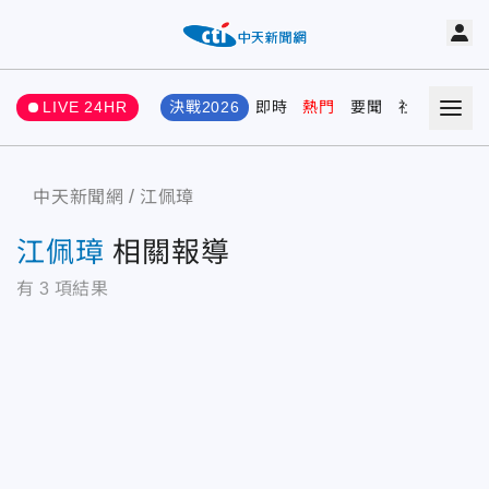
LIVE 24HR
決戰2026
即時
熱門
要聞
社會
娛樂
中天新聞網
江佩璋
江佩璋
相關報導
有
3
項結果