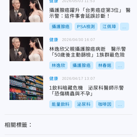
健康
2026/05/03 11:53
攝護腺癌躍升「台男癌症第3位」 醫
示警：這件事會延誤診斷！
攝護腺癌
PSA檢測
江佩璋
...
健康
2026/04/30 16:07
林逸欣父親攝護腺癌病逝 醫示警
「50歲後主動篩檢」1族群最危險
林逸欣
攝護腺癌
林春銘
...
健康
2026/04/17 13:07
1飲料暗藏危機 泌尿科醫師示警
「恐傷精蟲與不孕」
能量飲料
泌尿科
咖啡因
...
相關標籤：