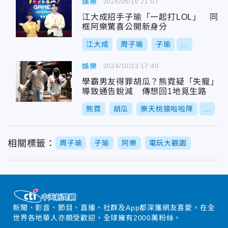
娛樂
2026/05/16 21:07
江大成招手子瑜「一起打LOL」 同
框阿樂驚喜公開新身分
江大成
周子瑜
子瑜
...
娛樂
2024/10/23 17:40
學霸男友得罪胡瓜？熊霓疑「失寵」
導致通告銳減 傳想回1地覓生路
熊霓
胡瓜
樂天桃猿啦啦隊
...
相關標籤：
周子瑜
子瑜
阿樂
電玩大觀園
新聞、影音、節目、直播、社群及App都深獲網友喜愛，在全
世界各地華人亦頗受歡迎，全球擁有2000萬粉絲。