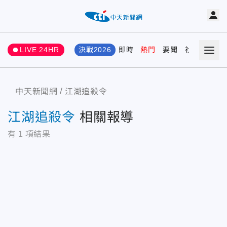
LIVE 24HR
決戰2026
即時
熱門
要聞
社會
娛樂
中天新聞網
江湖追殺令
江湖追殺令
相關報導
有
1
項結果