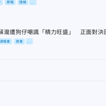
骨
原唱
陸娛
...
汪蘇瀧遭狗仔嘲諷「精力旺盛」 正面對決
演唱會
夜會
...