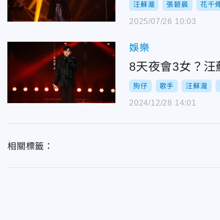
汪蘇瀧
張碧晨
花千
2025/07/26 10:03
娛樂
8天夜會3女？
狗仔
歌手
汪蘇瀧
2024/12/28 14:01
相關標籤：