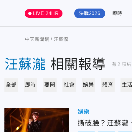
LIVE 24HR
決戰2026
即時
中天新聞網
汪蘇瀧
汪蘇瀧
相關報導
有
2
項結
全部
即時
要聞
社會
娛樂
體育
生
娛樂
撕破臉？汪蘇瀧