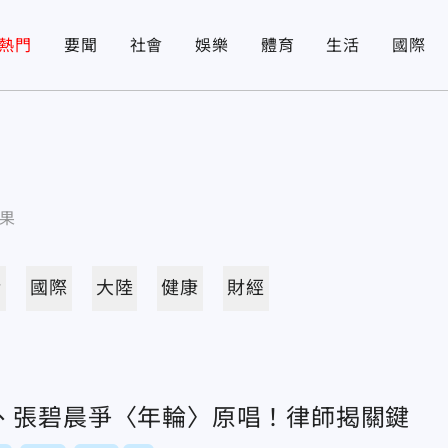
熱門
要聞
社會
娛樂
體育
生活
國際
果
活
國際
大陸
健康
財經
、張碧晨爭〈年輪〉原唱！律師揭關鍵