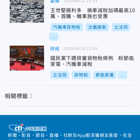
要聞
2025/08/22 15:43
王世堅揭利多 換車減稅加碼最高10
萬、首購、機車族也受惠
汽機車貨物稅
汰舊換新
立法院
...
財經
2025/04/19 15:54
國民黨下週排審貨物稅條例 盼節能
家電、汽機車減稅
立法院
貨物稅
節能家電
...
相關標籤：
新聞、影音、節目、直播、社群及App都深獲網友喜愛，在全