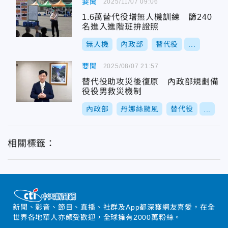
要聞
2025/11/07 09:06
1.6萬替代役增無人機訓練 篩240
名進入進階班拚證照
無人機
內政部
替代役
...
要聞
2025/08/07 21:57
替代役助攻災後復原 內政部規劃備
役役男救災機制
內政部
丹娜絲颱風
替代役
...
相關標籤：
新聞、影音、節目、直播、社群及App都深獲網友喜愛，在全
世界各地華人亦頗受歡迎，全球擁有2000萬粉絲。