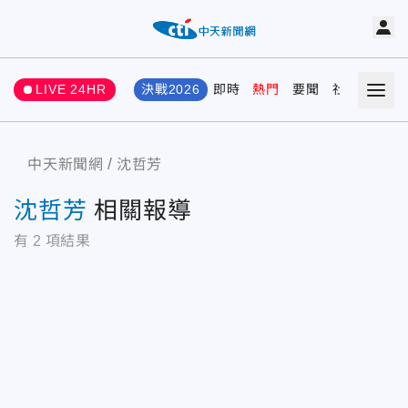
LIVE 24HR
決戰2026
即時
熱門
要聞
社會
娛樂
中天新聞網
沈哲芳
沈哲芳
相關報導
有
2
項結果