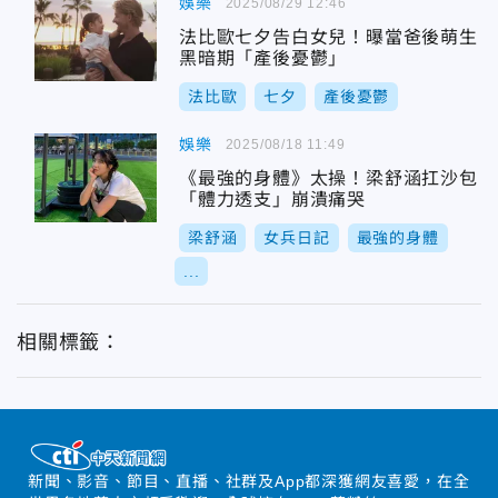
娛樂
2025/08/29 12:46
法比歐七夕告白女兒！曝當爸後萌生
黑暗期「產後憂鬱」
法比歐
七夕
產後憂鬱
娛樂
2025/08/18 11:49
《最強的身體》太操！梁舒涵扛沙包
「體力透支」崩潰痛哭
梁舒涵
女兵日記
最強的身體
...
相關標籤：
新聞、影音、節目、直播、社群及App都深獲網友喜愛，在全