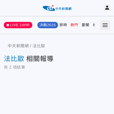
LIVE 24HR
決戰2026
即時
熱門
要聞
社會
娛樂
中天新聞網
法比歐
法比歐
相關報導
有
2
項結果