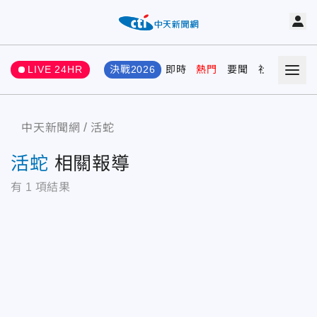
LIVE 24HR
決戰2026
即時
熱門
要聞
社會
娛樂
中天新聞網
活蛇
活蛇
相關報導
有
1
項結果