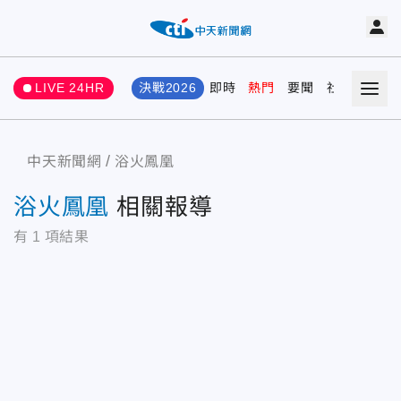
LIVE 24HR
決戰2026
即時
熱門
要聞
社會
娛樂
中天新聞網
浴火鳳凰
浴火鳳凰
相關報導
有
1
項結果