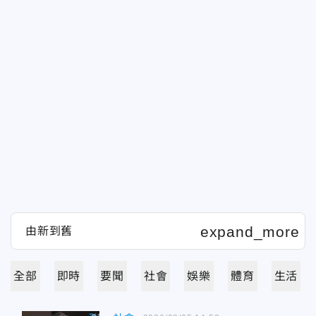
全部
即時
要聞
社會
娛樂
體育
生活