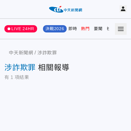
LIVE 24HR
決戰2026
即時
熱門
要聞
社會
娛樂
中天新聞網
涉詐欺罪
涉詐欺罪
相關報導
有
1
項結果