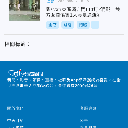
社會
2024/09/27 15:45
影/北市東區酒店門口4打2混戰 雙
方互控傷害1人竟是通緝犯
酒店
酒客
鬥毆
...
相關標籤：
新聞、影音、節目、直播、社群及App都深獲網友喜愛，在全
世界各地華人亦頗受歡迎，全球擁有2000萬粉絲。
關於我們
客服資訊
中天介紹
公告