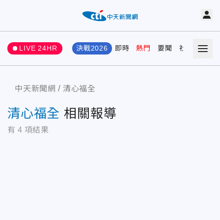
LIVE 24HR
決戰2026
即時
熱門
要聞
社會
娛樂
中天新聞網
清心福全
清心福全
相關報導
有
4
項結果