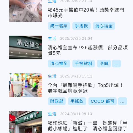
生活
2026/02/02 21:14
喝45元手搖飲中20萬！頭獎幸運門
市曝光
統一發票
手搖飲
清心福全
生活
2025/07/25 21:04
清心福全宣布7/26起漲價 部分品項
貴5元
清心福全
手搖飲料
漲價
...
生活
2025/04/18 15:12
全台「最難喝手搖飲」Top5出爐！
老字號品牌竟奪冠
財政部
手搖飲
COCO 都可
...
生活
2024/08/11 09:13
喝珍珠紅「喀滋」一聲！她驚見「半
截小蜥蜴」進肚了 清心福全回應了