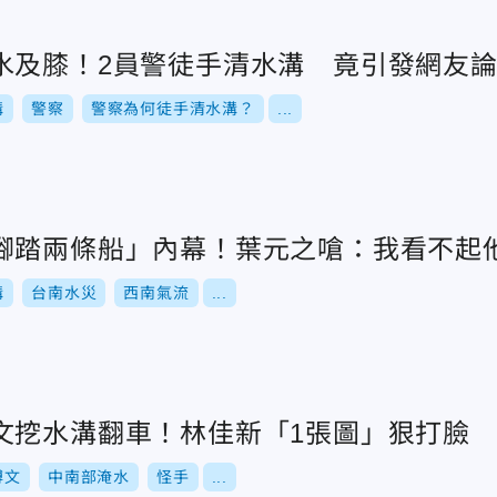
水及膝！2員警徒手清水溝 竟引發網友
溝
警察
警察為何徒手清水溝？
...
腳踏兩條船」內幕！葉元之嗆：我看不起
溝
台南水災
西南氣流
...
文挖水溝翻車！林佳新「1張圖」狠打臉
博文
中南部淹水
怪手
...