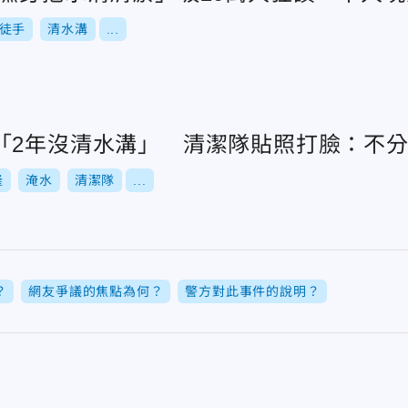
徒手
清水溝
...
「2年沒清水溝」 清潔隊貼照打臉：不
隆
淹水
清潔隊
...
？
網友爭議的焦點為何？
警方對此事件的說明？