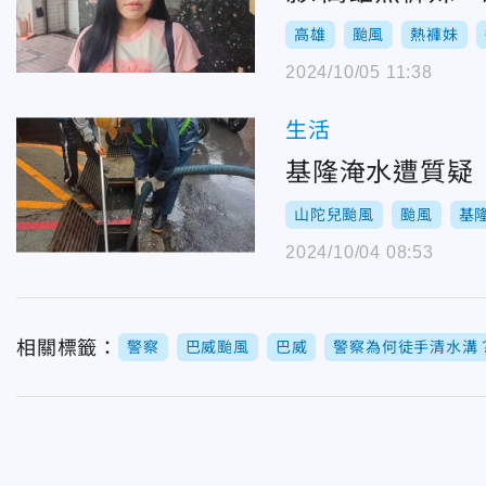
高雄
颱風
熱褲妹
2024/10/05 11:38
生活
基隆淹水遭質疑
山陀兒颱風
颱風
基
2024/10/04 08:53
相關標籤：
警察
巴威颱風
巴威
警察為何徒手清水溝