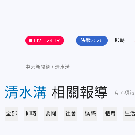
LIVE 24HR
決戰2026
即時
中天新聞網
清水溝
清水溝
相關報導
有
7
項結
全部
即時
要聞
社會
娛樂
體育
生