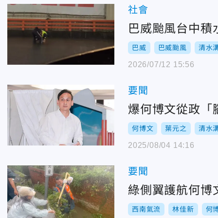
社會
巴威颱風台中積
巴威
巴威颱風
清水
2026/07/12 15:56
要聞
爆何博文從政「
何博文
葉元之
清水
2025/08/04 14:16
要聞
綠側翼護航何博
西南氣流
林佳新
何