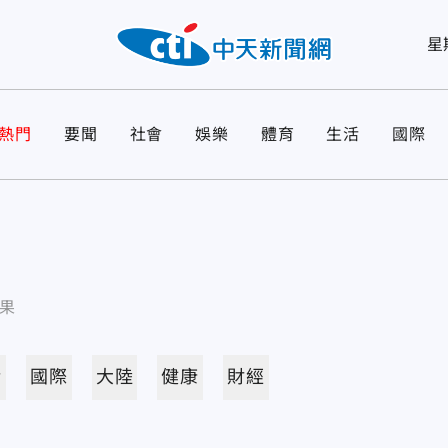
星
熱門
要聞
社會
娛樂
體育
生活
國際
果
活
國際
大陸
健康
財經