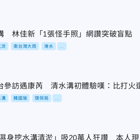
溝 林佳新「1張怪手照」網讚突破盲點
氣流
南台灣大雨
淹水
...
台參訪遇康芮 清水溝初體驗嘆：比打火
水溝
韓國瑜
環保局
...
「濕身挖水溝清淤」吸20萬人狂讚 本人