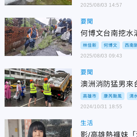
2025/08/03 14:57
要聞
何博文台南挖水
林佳新
何博文
西南
2025/08/03 09:43
要聞
澳洲消防猛男來
高雄市
康芮颱風
清
2024/10/31 18:55
生活
影/高雄熱褲妹