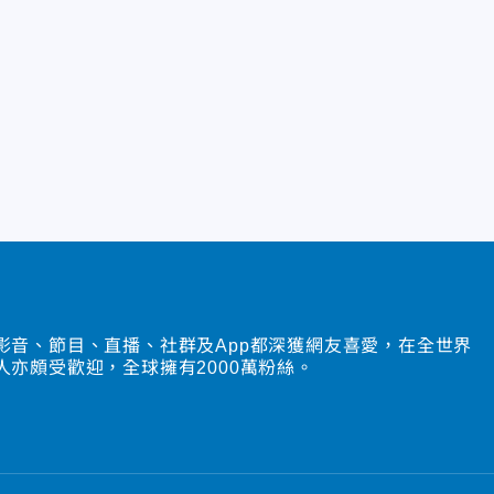
影音、節目、直播、社群及App都深獲網友喜愛，在全世界
人亦頗受歡迎，全球擁有2000萬粉絲。