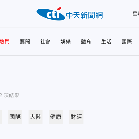
星
熱門
要聞
社會
娛樂
體育
生活
國際
2
項結果
活
國際
大陸
健康
財經