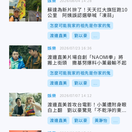
娛樂
2026/08/04 14:28
蘇達為新片拚了！天天扛大旗狂跑10
公里 阿姨誤認選舉喊「凍蒜」
怎麼可能我家的祖先是你家的鬼
渡邊直美
劉以豪
...
娛樂
2026/07/23 16:36
渡邊直美片場自創「NAOMI拳」將
搬上街頭 撒基努爆料小薰最輸不起
怎麼可能我家的祖先是你家的鬼
渡邊直美
劉以豪
...
娛樂
2026/07/07 14:12
渡邊直美首攻台電影！小薰遭附身眼
白上翻 劉以豪驚見「不乾淨的東
西」嚇到尖叫
渡邊直美
劉以豪
黃瀞怡
...