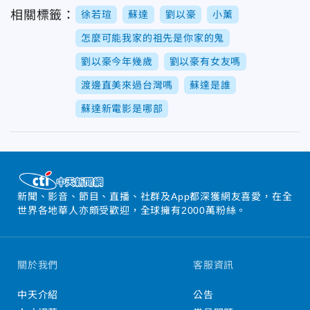
相關標籤：
徐若瑄
蘇達
劉以豪
小薰
怎麼可能我家的祖先是你家的鬼
劉以豪今年幾歲
劉以豪有女友嗎
渡邊直美來過台灣嗎
蘇達是誰
蘇達新電影是哪部
新聞、影音、節目、直播、社群及App都深獲網友喜愛，在全
世界各地華人亦頗受歡迎，全球擁有2000萬粉絲。
關於我們
客服資訊
中天介紹
公告