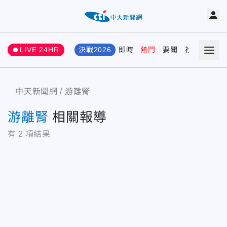
LIVE 24HR
決戰2026
即時
熱門
要聞
社會
娛樂
中天新聞網
游離腎
游離腎
相關報導
有
2
項結果