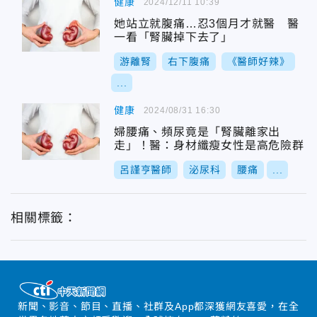
健康
2024/12/11 10:39
她站立就腹痛…忍3個月才就醫 醫
一看「腎臟掉下去了」
游離腎
右下腹痛
《醫師好辣》
...
健康
2024/08/31 16:30
婦腰痛、頻尿竟是「腎臟離家出
走」！醫：身材纖瘦女性是高危險群
呂謹亨醫師
泌尿科
腰痛
...
相關標籤：
新聞、影音、節目、直播、社群及App都深獲網友喜愛，在全