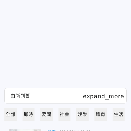
全部
即時
要聞
社會
娛樂
體育
生活