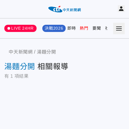
LIVE 24HR
決戰2026
即時
熱門
要聞
社會
娛樂
中天新聞網
湯麵分開
湯麵分開
相關報導
有
1
項結果