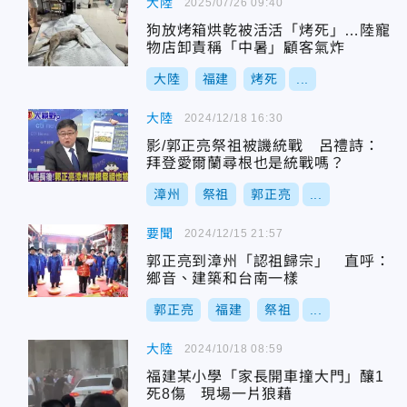
大陸
2025/07/26 09:40
狗放烤箱烘乾被活活「烤死」…陸寵
物店卸責稱「中暑」顧客氣炸
大陸
福建
烤死
...
大陸
2024/12/18 16:30
影/郭正亮祭祖被譏統戰 呂禮詩：
拜登愛爾蘭尋根也是統戰嗎？
漳州
祭祖
郭正亮
...
要聞
2024/12/15 21:57
郭正亮到漳州「認祖歸宗」 直呼：
鄉音、建築和台南一樣
郭正亮
福建
祭祖
...
大陸
2024/10/18 08:59
福建某小學「家長開車撞大門」釀1
死8傷 現場一片狼藉