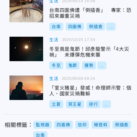
生活
2026/05/14 16:08
台南四面佛遭「倒插香」 專家：恐
招來嚴重災禍
台南
四面佛
倒插香
...
生活
2025/12/25 17:54
冬至竟是鬼節！邱彥龍警示「4大災
禍」 未爆彈危機來襲
冬至
鬼節
運勢
...
生活
2025/05/09 09:24
「室火豬星」發威！命理師示警：個
人、國家災禍難躲
立夏
冥王星
逆行
...
相關標籤：
監視器
四面佛
信仰
楊登嵙
倒插香
台南