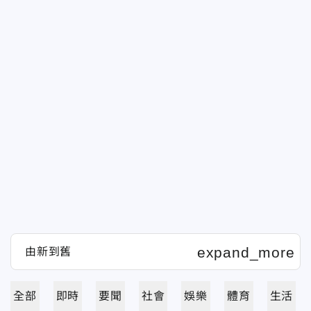
全部
即時
要聞
社會
娛樂
體育
生活