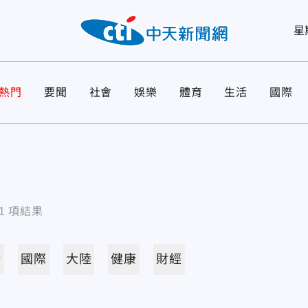
星
熱門
要聞
社會
娛樂
體育
生活
國際
1
項結果
活
國際
大陸
健康
財經