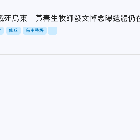
戰死烏東 黃春生牧師發文悼念曝遺體仍
軍
傭兵
烏東戰場
...