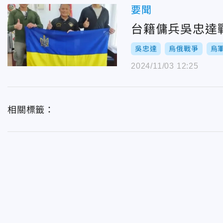
要聞
台籍傭兵吳忠達
吳忠達
烏俄戰爭
烏
2024/11/03 12:25
相關標籤：