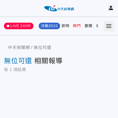
LIVE 24HR
決戰2026
即時
熱門
要聞
社會
娛樂
中天新聞網
無位可還
無位可還
相關報導
有
1
項結果