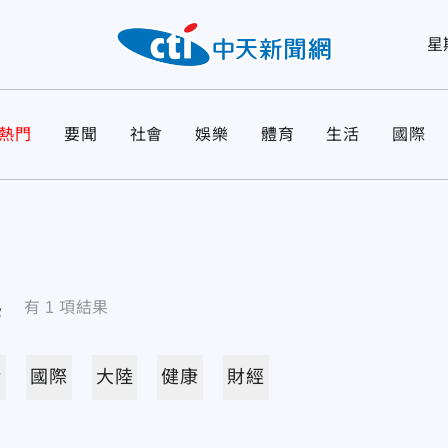
星
熱門
要聞
社會
娛樂
體育
生活
國際
導
有
1
項結果
活
國際
大陸
健康
財經