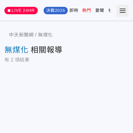
LIVE 24HR
決戰2026
即時
熱門
要聞
社會
娛樂
中天新聞網
無煤化
無煤化
相關報導
有
2
項結果