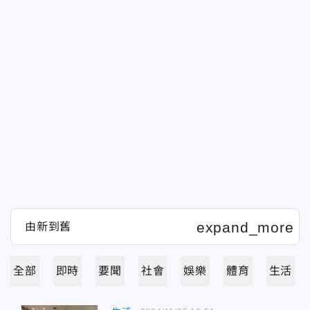
全部
即時
要聞
社會
娛樂
體育
生活