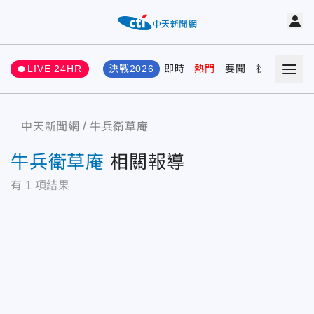
LIVE 24HR
決戰2026
即時
熱門
要聞
社會
娛樂
中天新聞網
牛兵衛草庵
牛兵衛草庵
相關報導
有
1
項結果