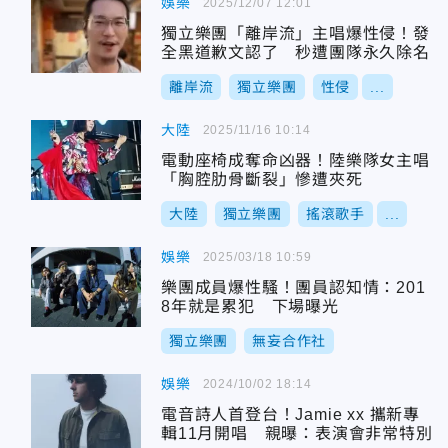
娛樂
2025/12/07 12:01
獨立樂團「離岸流」主唱爆性侵！發
全黑道歉文認了 秒遭團隊永久除名
離岸流
獨立樂團
性侵
...
大陸
2025/11/16 10:14
電動座椅成奪命凶器！陸樂隊女主唱
「胸腔肋骨斷裂」慘遭夾死
大陸
獨立樂團
搖滾歌手
...
娛樂
2025/03/18 10:59
樂團成員爆性騷！團員認知情：201
8年就是累犯 下場曝光
獨立樂團
無妄合作社
娛樂
2024/10/02 18:14
電音詩人首登台！Jamie xx 攜新專
輯11月開唱 親曝：表演會非常特別