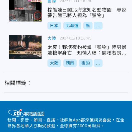
國際
2025/11/11 18:09
棕熊連日闖北海道知名動物園 專家
警告熊已將人視為「獵物」
日本
北海道
熊
...
大陸
2024/11/13 16:45
太衰！野塘夜釣被當「獵物」陸男慘
遭槍擊身亡 知情人曝：開槍者畏罪
輕生
大陸
湖南
夜釣
...
相關標籤：
新聞、影音、節目、直播、社群及App都深獲網友喜愛，在全
世界各地華人亦頗受歡迎，全球擁有2000萬粉絲。