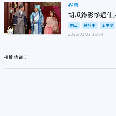
娛樂
胡瓜錄影慘遇仙
胡瓜
連靜雯
王中皇
2026/01/02 16:04
相關標籤：