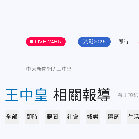
LIVE 24HR
決戰2026
即時
中天新聞網
王中皇
王中皇
相關報導
有
1
項結
全部
即時
要聞
社會
娛樂
體育
生