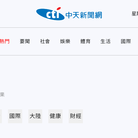
星
熱門
要聞
社會
娛樂
體育
生活
國際
果
活
國際
大陸
健康
財經