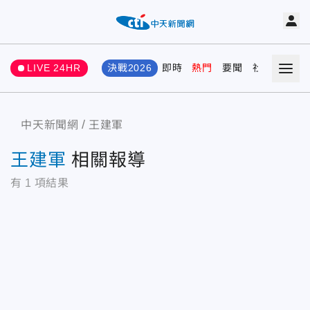
LIVE 24HR
決戰2026
即時
熱門
要聞
社會
娛樂
中天新聞網
王建軍
王建軍
相關報導
有
1
項結果