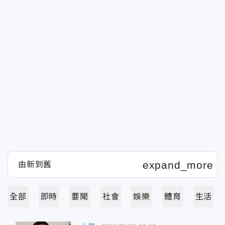
全部
即時
要聞
社會
娛樂
體育
生活