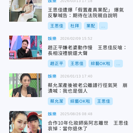
娛樂
2026/03/13 17:18
王思佳遭爆「假置產真業配」 爆氣
反擊喊告：期待在法院親自說明
王思佳
杜拜
業配
...
娛樂
2026/02/09 15:52
趙正平嫌老婆動作慢 王思佳反嗆：
長相沒禮貌還大聲
趙正平
王思佳
綜藝OK啦
...
娛樂
2026/01/13 17:40
蔡允潔產後被老公離譜行徑氣哭 崩
潰喊：我也是個人
蔡允潔
綜藝OK啦
王思佳
娛樂
2025/08/26 08:48
合作10年化妝師吳阿志離世 王思佳
哀悼：當你退休了