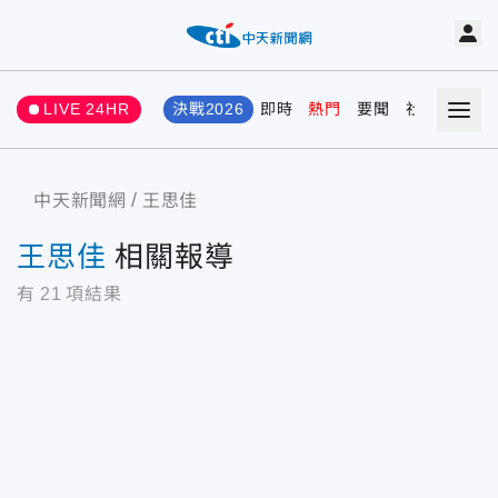
LIVE 24HR
決戰2026
即時
熱門
要聞
社會
娛樂
中天新聞網
王思佳
王思佳
相關報導
有
21
項結果