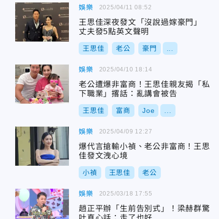
娛樂
2025/04/11 08:52
王思佳深夜發文「沒說過嫁豪門」
丈夫發5點英文聲明
王思佳
老公
豪門
...
娛樂
2025/04/10 18:14
老公遭爆非富商！王思佳親友揭「私
下職業」撂話：亂講會被告
王思佳
富商
Joe
...
娛樂
2025/04/09 12:27
爆代言搶輸小禎、老公非富商！王思
佳發文洩心境
小禎
王思佳
老公
娛樂
2025/03/18 17:55
趙正平辦「生前告別式」！梁赫群驚
吐真心話：走了也好