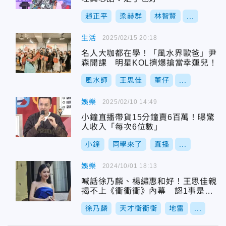
趙正平
梁赫群
林智賢
...
生活
2025/02/15 20:18
名人大咖都在學！「風水界歐爸」尹
森開課 明星KOL擠爆搶當幸運兒！
風水師
王思佳
董仔
...
娛樂
2025/02/10 14:49
小鐘直播帶貨15分鐘賣6百萬！曝驚
人收入「每次6位數」
小鐘
同學來了
直播
...
娛樂
2024/10/01 18:13
喊話徐乃麟、楊繡惠和好！王思佳親
揭不上《衝衝衝》內幕 認1事是
「地雷」
徐乃麟
天才衝衝衝
地雷
...