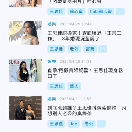
「激戰富商拍片」吐心聲
王思佳
蘇心甯
Lala蘇心甯
...
娛樂
2025/04/29 18:44
王思佳認搬家！露面曝尪「正常工
作」 8年婚現況全說了
王思佳
老公
富商
...
娛樂
2025/04/19 14:31
直擊/捲假貴婦疑雲！王思佳現身鬆
口了
王思佳
藝人
娛樂
2025/04/11 17:57
到底惹到誰？王思佳抖線索開炮：肖
想別人老公的臭綠茶
王思佳
Joe
老公
...