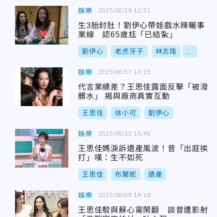
娛樂
2025/06/19 12:51
生3胎封肚！劉伊心帶娃戲水辣曬事
業線 認65歲尪「已結紮」
劉伊心
老虎牙子
林志隆
...
娛樂
2025/06/17 14:15
代言業績差？王思佳露面反擊「被潑
髒水」 揭與廠商真實互動
王思佳
徐小可
劉伊心
娛樂
2025/06/10 15:40
王思佳媽淚訴遺產風波！昔「出庭挨
打」嘆：生不如死
王思佳
布蘭妮
遺產
娛樂
2025/06/09 19:18
王思佳駁與蘇心甯鬧翻 談昔遭影射