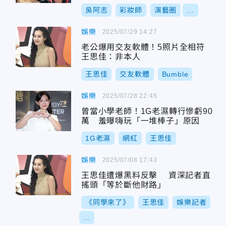
吳阿志
彩妝師
演藝圈
...
娛樂
2025/07/29 14:27
老公爆用交友軟體！5照片全相符
王思佳：非本人
王思佳
交友軟體
Bumble
娛樂
2025/07/28 22:45
曾當小學老師！1G老濕轉行慘虧90
萬 羞曝嗨玩「一堆棒子」原因
1G老濕
網紅
王思佳
娛樂
2025/07/08 17:43
王思佳遭爆黑料反擊 資深記者直
搖頭「等於斷他財路」
《同學來了》
王思佳
娛樂記者
...